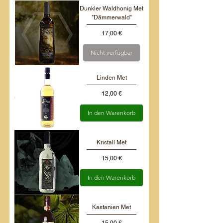
Dunkler Waldhonig Met
"Dämmerwald"
Preis
17,00 €
Nicht verfügbar
Linden Met
Preis
12,00 €
In den Warenkorb
Kristall Met
Preis
15,00 €
In den Warenkorb
Kastanien Met
Preis