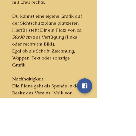
mit Efeu rechts.
Du kannst eine eigene Grafik auf
der Sichtschutzplane platzieren.
Hierfür steht Dir ein Platz von ca.
50x30 cm
zur Verfügung (links
oder rechts im Bild).
Egal ob als Schrift, Zeichnung,
Wappen, Text oder sonstige
Grafik.
Nachhaltigkeit
Die Plane geht als Spende in den
Besitz des Vereins "Volk von
Caraslan" über und wir werden
diese jedes Jahr zu Historia
Caraslan einsetzen.
Bestellt und dann?
Wenn Ihr eine (oder mehrere)