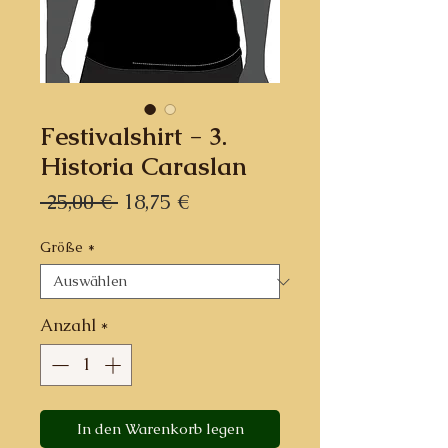
Festivalshirt - 3.
Historia Caraslan
Standardpreis
Sale-
 25,00 € 
18,75 €
Preis
Größe
*
Anzahl
*
In den Warenkorb legen