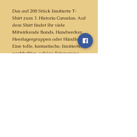
Das auf 200 Stück limitierte T-
Shirt zum 3. Historia Caraslan. Auf
dem Shirt findet Ihr viele
Mitwirkende Bands, Handwerker,
Heerlagergruppen oder Händler.
Eine tolle, fantastische, limitierte,
nachhaltige, schöne Erinnerung
und ein maximal schönes Shirt.
Material
Singlejersey
Zertifikate
100% gekämmte
ringgesponnene Bio-
GOTS - Global Organics
Baumwolle
Waschen
Textile Standard
Vorgewaschen
Fair Wear
mit ähnlichen Farben waschen
180 GSM
Oeko-Tex - Standart 100 (testet
(30 Grad)
for harmful substances)
auf links waschen