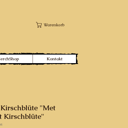
Warenkorb
MerchShop
Kontakt
Kirschblüte "Met
t Kirschblüte"
04