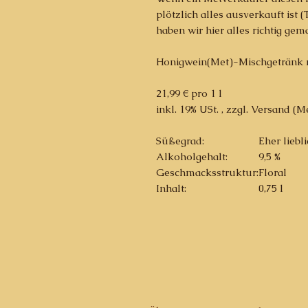
plötzlich alles ausverkauft ist 
haben wir hier alles richtig gem
Honigwein(Met)-Mischgetränk mi
21,99 € pro 1 l
inkl. 19% USt. , zzgl. Versand (
Süßegrad:
Eher liebl
Alkoholgehalt:
9,5 %
Geschmacksstruktur:
Floral
Inhalt:
0,75 l