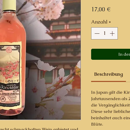
Preis
17,00 €
Anzahl
*
In de
Beschreibung
In Japan gilt die Ki
Jahrtausenden als 
die Vergänglichkeit
Diese sehr lieblich
beinhaltet auch ei
Blüte.
recht schmackhaften Wein anbietet und