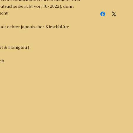
(Tatsachenbericht von 10/2022), dann
acht!
t echter japanischer Kirschblüte
Met & Honigtau)
ich