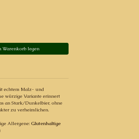
n Warenkorb legen
mit echtem Malz- und
se würzige Variante erinnert
s an Stark/Dunkelbier, ohne
kter zu verheimlichen.
tige Allergene:
Glutenhaltige
)