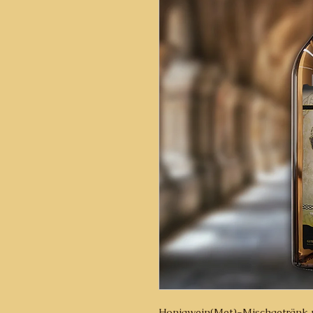
Honigwein(Met)-Mischgetränk 