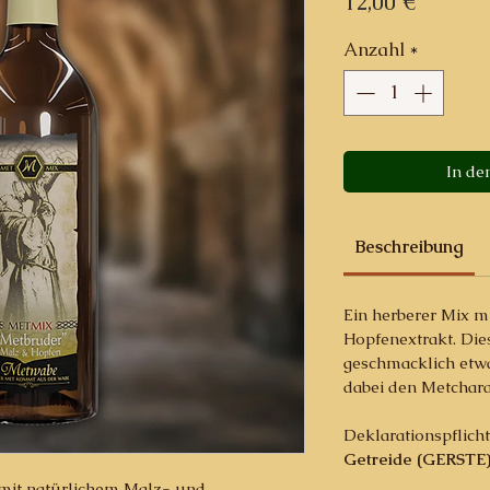
Preis
12,00 €
Anzahl
*
In de
Beschreibung
Ein herberer Mix 
Hopfenextrakt. Die
geschmacklich etwa
dabei den Metchara
Deklarationspflich
Getreide (GERSTE
mit natürlichem Malz- und