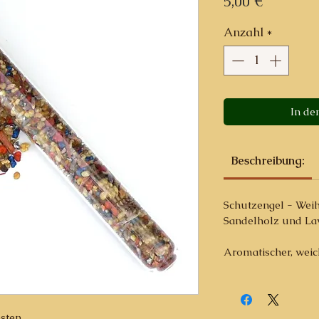
Preis
5,00 €
Anzahl
*
In de
Beschreibung:
Schutzengel - Weih
Sandelholz und La
Aromatischer, weic
osten