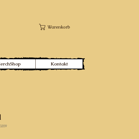
Warenkorb
MerchShop
Kontakt
l
0209