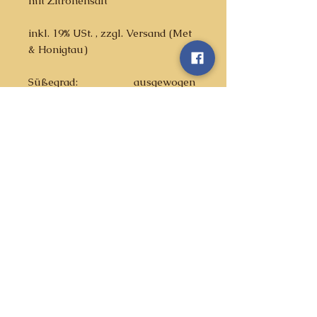
mit Zitronensaft
inkl. 19% USt. , zzgl. Versand (Met
& Honigtau)
Süßegrad:
ausgewogen
Alkoholgehalt:
6,5 %
Geschmacksstruktur:
fruchtig
Inhalt:
0,73 l
Beschreibung
Dieser Met ist verfeinert mit
echtem Zitronensaft. Hier kannst
Du die Komposition von leckerem
Honigwein mit echter Zitrone
Über uns >>
Datenschutz >>
erleben - ohne dabei sauer zu
werden!
Impressum >>
Kontakt >>